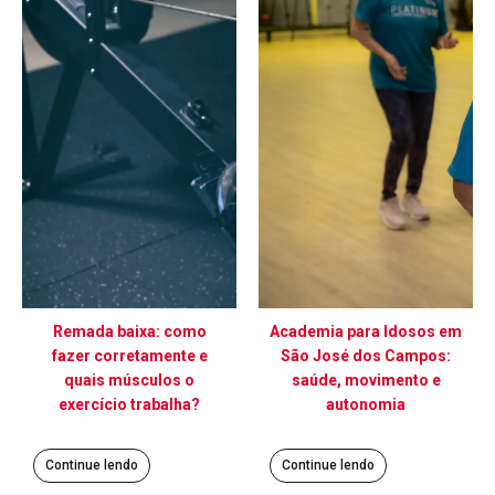
Remada baixa: como
Academia para Idosos em
fazer corretamente e
São José dos Campos:
quais músculos o
saúde, movimento e
exercício trabalha?
autonomia
Continue lendo
Continue lendo