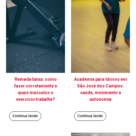
Remada baixa: como
Academia para Idosos em
fazer corretamente e
São José dos Campos:
quais músculos o
saúde, movimento e
exercício trabalha?
autonomia
Continue lendo
Continue lendo