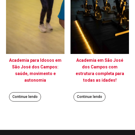
Academia para Idosos em
Academia em São José
São José dos Campos:
dos Campos com
saúde, movimento e
estrutura completa para
autonomia
todas as idades!
Continue lendo
Continue lendo